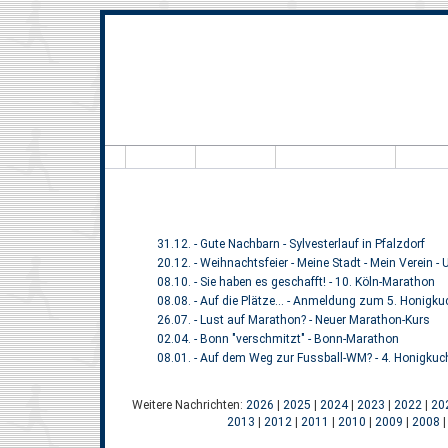
Hallo, Besucher
8.9
31.12. - Gute Nachbarn - Sylvesterlauf in Pfalzdorf
20.12. - Weihnachtsfeier - Meine Stadt - Mein Verein -
08.10. - Sie haben es geschafft! - 10. Köln-Marathon
08.08. - Auf die Plätze... - Anmeldung zum 5. Honi
26.07. - Lust auf Marathon? - Neuer Marathon-Kurs
02.04. - Bonn "verschmitzt" - Bonn-Marathon
08.01. - Auf dem Weg zur Fussball-WM? - 4. Honigk
Weitere Nachrichten:
2026
|
2025
|
2024
|
2023
|
2022
|
20
2013
|
2012
|
2011
|
2010
|
2009
|
2008