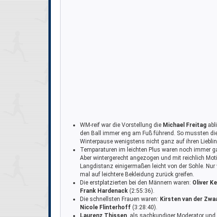
WM-reif war die Vorstellung die
Michael Freitag
abli
den Ball immer eng am Fuß führend. So mussten die 
Winterpause wenigstens nicht ganz auf ihren Lieblin
Temparaturen im leichten Plus waren noch immer ga
Aber wintergerecht angezogen und mit reichlich Mot
Langdistanz einigermaßen leicht von der Sohle. Nur w
mal auf leichtere Bekleidung zurück greifen.
Die erstplatzierten bei den Männern waren:
Oliver K
Frank Hardenack
(2:55:36).
Die schnellsten Frauen waren:
Kirsten van der Zwa
Nicole Flinterhoff
(3:28:40).
Laurenz Thissen
, als sachkundiger Moderator und 