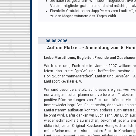
Sie haben es geschafft! Wir haben mitgefiebert; live 
Vereinsmitglieder gratulieren und sind mächtig stol
Ebenfalls Gratulation an Jupp Peters vom Lauftreff,
zu den Megagewinnern des Tages zählt.
08.08.2006
Auf die Plätze... - Anmeldung zum 5. H
Liebe Marathonis, Begleiter, Freunde und Zuschauer
Wir freuen uns, Euch alle im Januar 2007 willkomme
feiern das erste "große" und hoffentlich schöne J
Honigkuchenmann-Marathon". Laufen und Genießen... Au
Laufsport Kevelaer e. V.
Wir sind besonders stolz auf dieses Ereignis, weil wi
nur wenigen Leuten planen und vorbereiten. Trotzdem 
positive Rückmeldungen von Euch und können viele L
immer wieder begrüßen. Es ist schön, dass wir uns berei
Läuferstamm aufbauen konnten, sodass auch unsere A
belohnt wird. Dafür danken wir Euch sehr! Um Euch auc
wieder schmackhaft zu machen, bekommt jeder Zielein
üblich ist, einen Original Kevelaerer Honigkuchen. Ich
müde Beine munter... Also lasst es Euch in Kevelaer 