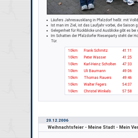
Läufers Jahresausklang in Pfalzdorf heißt: mit Voll
Ist man im Ziel, ist das Laufjahr vorbei, die Saison 
Gelegenheit für Rückblicke und Ausblicke gibt es be
Im Schatten der Pfalzdorfer Riesenparty steht der
Tür.
10km
Frank Schmitz
41:11
10km
Peter Wasser
41:25
10km
Karl-Heinz Scholten
47:33
10km
Uli Baumann
49:06
10km
Thomas Rauers
49:46
10km
Walter Fegers
54:37
10km
Christel Winkels
57:58
20.12.2006
Weihnachtsfeier - Meine Stadt - Mein Ver