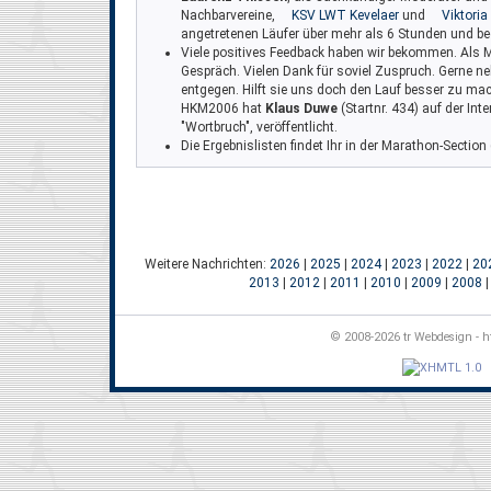
Nachbarvereine,
KSV LWT Kevelaer
und
Viktori
angetretenen Läufer über mehr als 6 Stunden und beg
Viele positives Feedback haben wir bekommen. Als M
Gespräch. Vielen Dank für soviel Zuspruch. Gerne ne
entgegen. Hilft sie uns doch den Lauf besser zu mac
HKM2006 hat
Klaus Duwe
(Startnr. 434) auf der Int
"Wortbruch", veröffentlicht.
Die Ergebnislisten findet Ihr in der Marathon-Section 
Weitere Nachrichten:
2026
|
2025
|
2024
|
2023
|
2022
|
20
2013
|
2012
|
2011
|
2010
|
2009
|
2008
© 2008-2026 tr Webdesign - ht